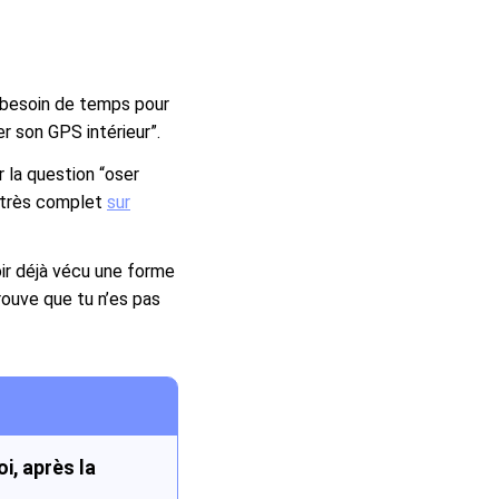
a besoin de temps pour
r son GPS intérieur”.
r la question “oser
e très complet
sur
ir déjà vécu une forme
rouve que tu n’es pas
i, après la