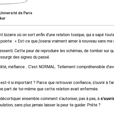
Université de Paris
cker
nt bizarre où on sort enfin d’une relation toxique, qui a sapé tou
 pointe : « Est-ce que j’oserai vraiment aimer à nouveau sans me r
ressenti. Cette peur de reproduire les schémas, de tomber sur q
essurgir des signes du passé.
bilité, méfiance… C’est NORMAL. Tellement compréhensible d’avo
est-il si important ? Parce que retrouver confiance, s’ouvrir à l’
une part de toi-même que cette relation avait enfermée.
va décortiquer ensemble comment s’autoriser, pas à pas, à
s’ouvri
lation, sans plus jamais laisser la peur te guider. Prête ?