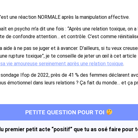
c’est une réaction NORMALE après la manipulation affective.
aît en psycho m’a dit une fois : “Après une relation toxique, on 
te de confondre attention… et contrôle. C’est comme réinitialise
a aide à ne pas se juger et à avancer. D’ailleurs, si tu veux creuse
ne rupture toxique”, je te conseille de jeter un œil à cet articl
sa vie amoureuse sereinement après une relation toxique
.
n sondage Ifop de 2022, près de 41 % des femmes déclarent avo
bus émotionnel dans leurs relations ? Ça fait du monde… et ça p
PETITE QUESTION POUR TOI
 premier petit acte “positif” que tu as osé faire pour to