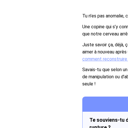
Tu n’es pas anomalie, 
Une copine qui s’y conn
que notre cerveau arrê
Juste savoir ça, déjà, ç
aimer à nouveau après u
comment reconstruire 
Savais-tu que selon u
de manipulation ou d’a
seule !
Te souviens-tu du
rupture ?