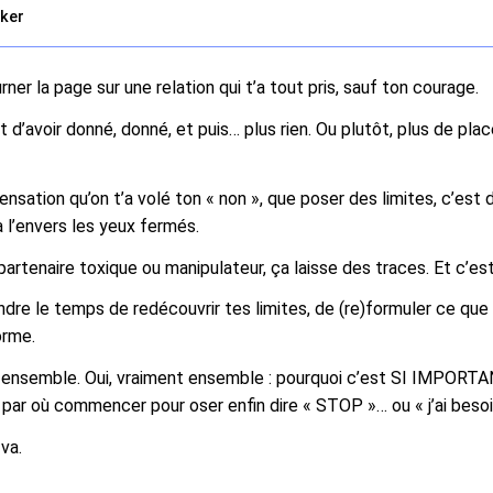
cker
rner la page sur une relation qui t’a tout pris, sauf ton courage.
t d’avoir donné, donné, et puis… plus rien. Ou plutôt, plus de pla
ensation qu’on t’a volé ton « non », que poser des limites, c’est d
à l’envers les yeux fermés.
n partenaire toxique ou manipulateur, ça laisse des traces. Et c’
ndre le temps de redécouvrir tes limites, de (re)formuler ce que
orme.
a ensemble. Oui, vraiment ensemble : pourquoi c’est SI IMPOR
t par où commencer pour oser enfin dire « STOP »… ou « j’ai besoi
va.