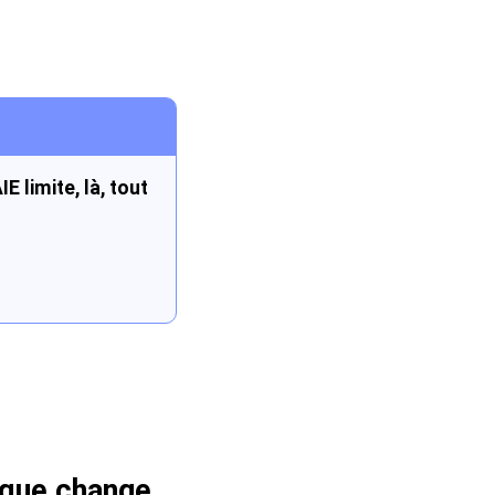
 limite, là, tout
xique change