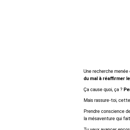
Une recherche menée 
du mal à réaffirmer l
Ça cause quoi, ça ?
Pe
Mais rassure-toi, cette
Prendre conscience de s
la mésaventure qui fait
Tu veux avancer encor