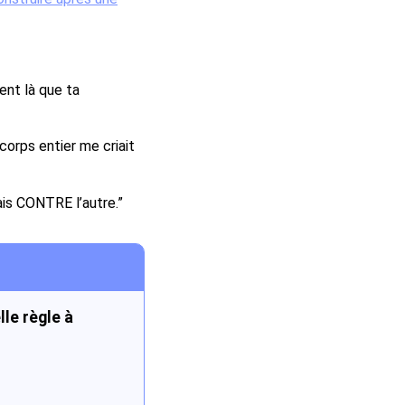
vent là que ta
 corps entier me criait
ais CONTRE l’autre.”
lle règle à