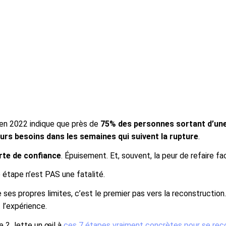
en 2022 indique que près de
75% des personnes sortant d’une
eurs besoins dans les semaines qui suivent la rupture
.
rte de confiance
. Épuisement. Et, souvent, la peur de refaire f
 étape n’est PAS une fatalité.
es propres limites, c’est le premier pas vers la reconstruction.
 l’expérience.
e ? Jette un œil à
ces 7 étapes vraiment concrètes pour se reco