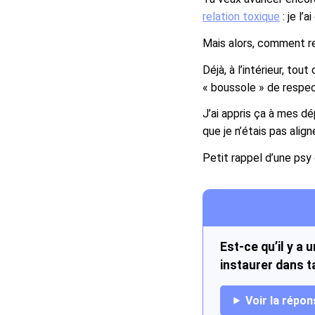
relation toxique
: je l’
Mais alors, comment re
Déjà, à l’intérieur, tou
« boussole » de respe
J’ai appris ça à mes dép
que je n’étais pas alig
Petit rappel d’une psy 
Est-ce qu’il y a 
instaurer dans ta
Voir la répon