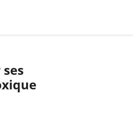
 ses
oxique