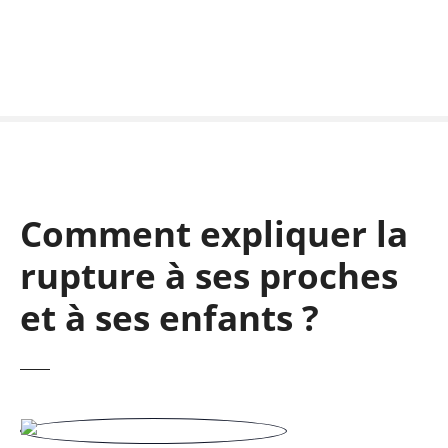
S
k
i
p
t
o
c
o
n
Comment expliquer la
t
e
rupture à ses proches
n
t
et à ses enfants ?