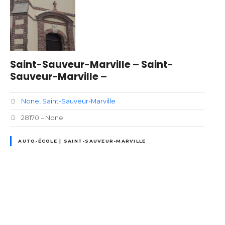
Saint-Sauveur-Marville – Saint-
Sauveur-Marville –
None
Saint-Sauveur-Marville
28170 – None
AUTO-ÉCOLE | SAINT-SAUVEUR-MARVILLE
N
a