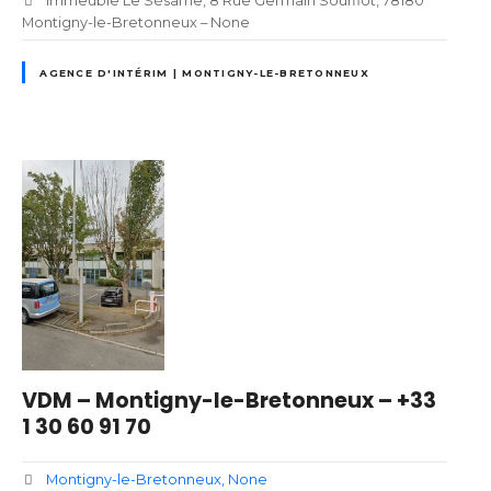
Immeuble Le Sésame, 8 Rue Germain Soufflot, 78180
Montigny-le-Bretonneux – None
AGENCE D'INTÉRIM | MONTIGNY-LE-BRETONNEUX
VDM – Montigny-le-Bretonneux – +33
1 30 60 91 70
Montigny-le-Bretonneux
None