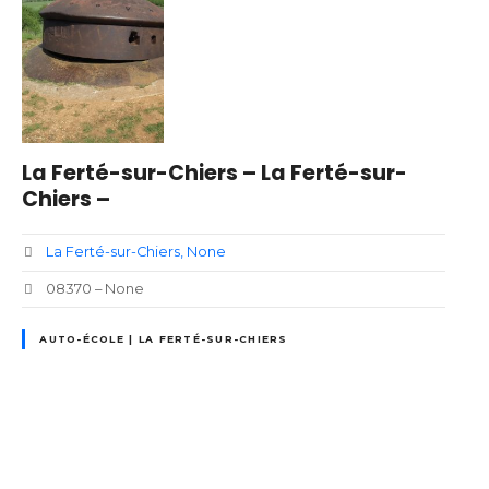
La Ferté-sur-Chiers – La Ferté-sur-
Chiers –
La Ferté-sur-Chiers
None
08370 – None
AUTO-ÉCOLE | LA FERTÉ-SUR-CHIERS
N