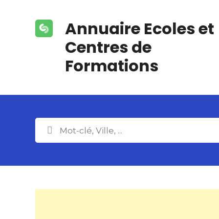
S
k
Annuaire Ecoles et
i
p
Centres de
t
Formations
o
c
o
n
t
e
n
t