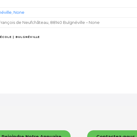
éville
None
François de Neufchâteau, 88140 Bulgnéville – None
ÉCOLE | BULGNÉVILLE
Rejoindre Notre Annuaire
Contactez-nous