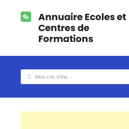
S
k
Annuaire Ecoles et
i
p
Centres de
t
Formations
o
c
o
n
t
e
n
t