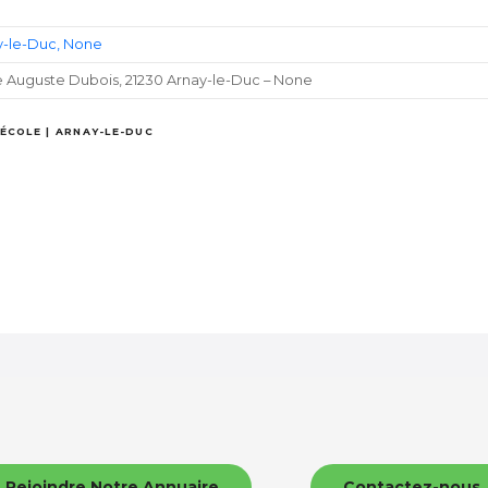
y-le-Duc
None
e Auguste Dubois, 21230 Arnay-le-Duc – None
ÉCOLE | ARNAY-LE-DUC
Rejoindre Notre Annuaire
Contactez-nous