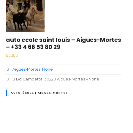
auto ecole saint louis – Aigues-Mortes
– +33 4 66 53 80 29
Aigues-Mortes
None
8 Bd Gambetta, 30220 Aigues-Mortes – None
AUTO-ÉCOLE | AIGUES-MORTES
N