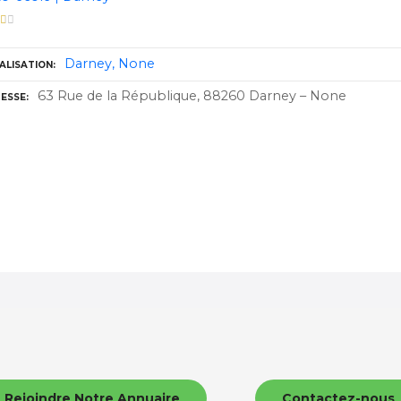
Darney
None
ALISATION
63 Rue de la République, 88260 Darney – None
ESSE
Rejoindre Notre Annuaire
Contactez-nous