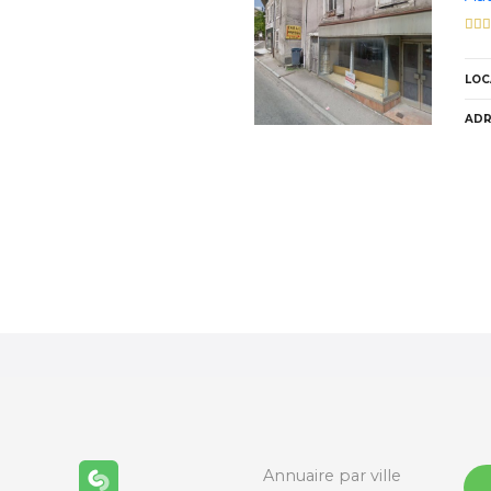
LOC
ADR
N
a
v
i
g
a
Annuaire par ville