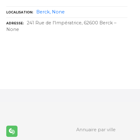
Berck
None
LOCALISATION
241 Rue de l'Impératrice, 62600 Berck –
ADRESSE
None
N
a
v
i
g
a
Annuaire par ville