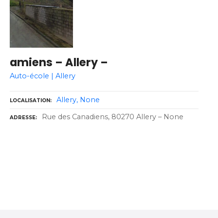
amiens – Allery –
Auto-école | Allery
Allery
None
LOCALISATION
Rue des Canadiens, 80270 Allery – None
ADRESSE
N
a