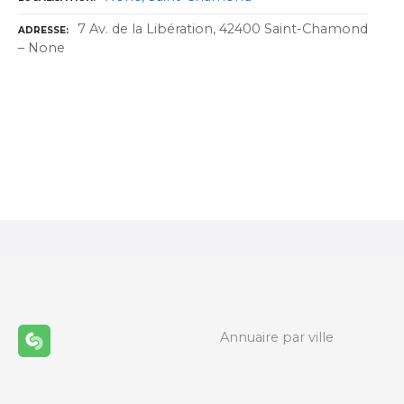
7 Av. de la Libération, 42400 Saint-Chamond
ADRESSE
– None
N
a
v
i
g
a
Annuaire par ville
t