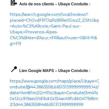
📝
Avis de nos clients – Ubaye Conduite :
https://search.google.com/local/reviews?
placeid=ChIJvdFR7JqRzBIRe0GwzZ_EShU&q
=Auto-%C3%A9cole,+Saint-Paul-sur-
Ubaye,+Provence-Alpes-
C%C3%B4te+d’Azur,+FR&authuser=0&hl=fr&
gl=FR
📍
Lien Google MAPS – Ubaye Conduite :
https://www.google.com/maps/place/Ubaye+C
onduite/@44.3863558,6.651313999999999,14z/
data=!4m8!1m2!2m1!1sUbaye+Conduite!3m4!1s
0x12cc919aec51d1bd:0x154ac49fcdb0417b!8m
2!3d44.3863558!4d6.651313999999999