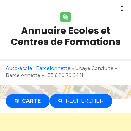
S
k
i
p
Annuaire Ecoles et
t
Centres de Formations
o
c
o
n
t
Auto-école | Barcelonnette
»
Ubaye Conduite –
e
Barcelonnette – +33 6 20 79 94 11
n
t
CARTE
RECHERCHER
Publicité