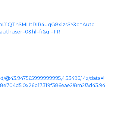
d=ChIJ1QTnSMLItRIR4uqG8xlzsSY&q=Auto-
&authuser=0&hl=fr&gl=FR
d/@43.947565999999995,4.53496,14z/data=!
48e704d5:0x26b17319f386eae2!8m2!3d43.94