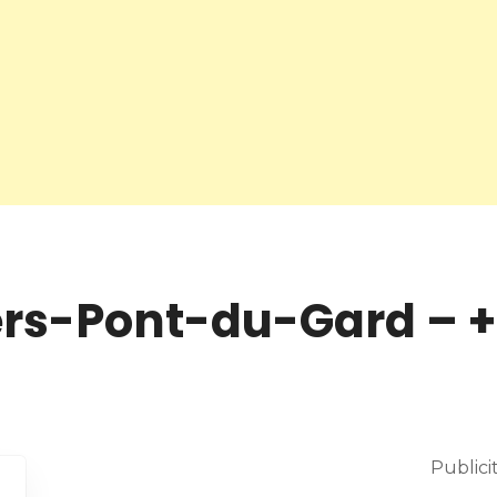
ers-Pont-du-Gard – +3
Publici