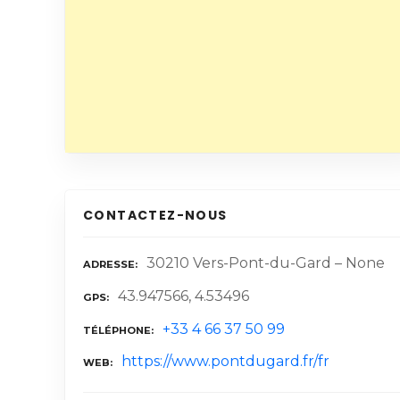
CONTACTEZ-NOUS
30210 Vers-Pont-du-Gard – None
ADRESSE
43.947566, 4.53496
GPS
+33 4 66 37 50 99
TÉLÉPHONE
https://www.pontdugard.fr/fr
WEB