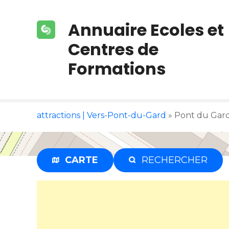
S
k
Annuaire Ecoles et
i
p
Centres de
t
Formations
o
c
o
n
attractions | Vers-Pont-du-Gard
»
Pont du Gard
t
e
n
t
CARTE
RECHERCHER