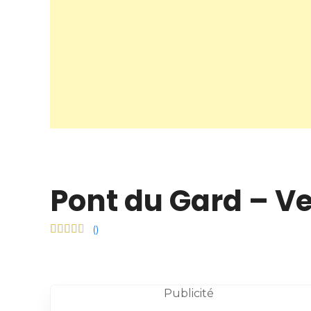
Pont du Gard – V
(
)
Publicité