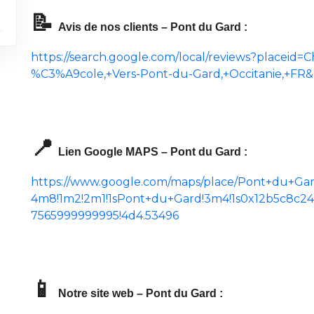
📝
Avis de nos clients – Pont du Gard :
https://search.google.com/local/reviews?placei
%C3%A9cole,+Vers-Pont-du-Gard,+Occitanie,+FR
📍
Lien Google MAPS – Pont du Gard :
https://www.google.com/maps/place/Pont+du+Gar
4m8!1m2!2m1!1sPont+du+Gard!3m4!1s0x12b5c8c2
7565999999995!4d4.53496
📱
Notre site web – Pont du Gard :