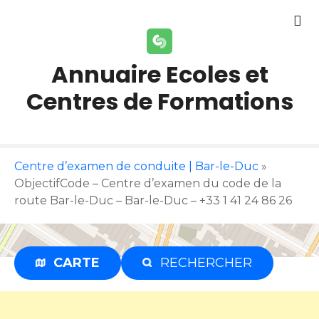
S
k
i
p
Annuaire Ecoles et
t
Centres de Formations
o
c
o
n
t
Centre d’examen de conduite | Bar-le-Duc
»
e
ObjectifCode – Centre d’examen du code de la
n
route Bar-le-Duc – Bar-le-Duc – +33 1 41 24 86 26
t
CARTE
RECHERCHER
Publicité