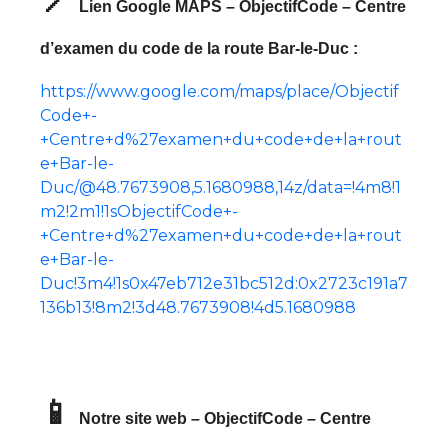
📍
Lien Google MAPS – ObjectifCode – Centre
d’examen du code de la route Bar-le-Duc :
https://www.google.com/maps/place/Objectif
Code+-
+Centre+d%27examen+du+code+de+la+rout
e+Bar-le-
Duc/@48.7673908,5.1680988,14z/data=!4m8!1
m2!2m1!1sObjectifCode+-
+Centre+d%27examen+du+code+de+la+rout
e+Bar-le-
Duc!3m4!1s0x47eb712e31bc512d:0x2723c191a7
136b13!8m2!3d48.7673908!4d5.1680988
📱
Notre site web – ObjectifCode – Centre