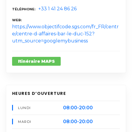
+33 1 41 24 86 26
TÉLÉPHONE
WEB
https://www.objectifcode.sgs.com/fr_FR/centr
e/centre-d-affaires-bar-le-duc-152?
utm_source=googlemybusiness
Itinéraire MAPS
HEURES D’OUVERTURE
08:00-20:00
LUNDI
08:00-20:00
MARDI