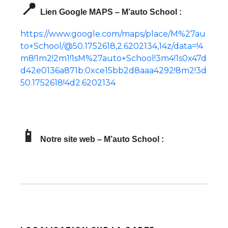
📍
Lien Google MAPS – M’auto School :
https://www.google.com/maps/place/M%27au
to+School/@50.1752618,2.6202134,14z/data=!4
m8!1m2!2m1!1sM%27auto+School!3m4!1s0x47d
d42e0136a871b:0xce15bb2d8aaa4292!8m2!3d
50.1752618!4d2.6202134
📱
Notre site web – M’auto School :