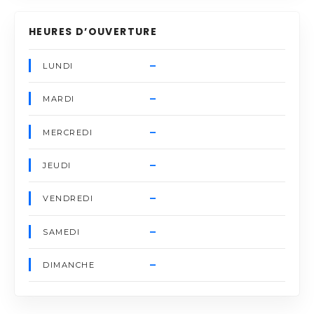
HEURES D’OUVERTURE
–
LUNDI
–
MARDI
–
MERCREDI
–
JEUDI
–
VENDREDI
–
SAMEDI
–
DIMANCHE