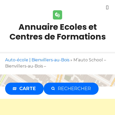
S
k
i
p
Annuaire Ecoles et
t
Centres de Formations
o
c
o
n
t
Auto-école | Bienvillers-au-Bois
»
M’auto School –
e
Bienvillers-au-Bois –
n
t
CARTE
RECHERCHER
Publicité