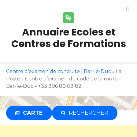
S
k
i
p
Annuaire Ecoles et
t
Centres de Formations
o
c
o
n
t
Centre d’examen de conduite | Bar-le-Duc
»
La
e
Poste – Centre d’examen du code de la route –
n
Bar-le-Duc – +33 806 80 08 82
t
CARTE
RECHERCHER
Publicité