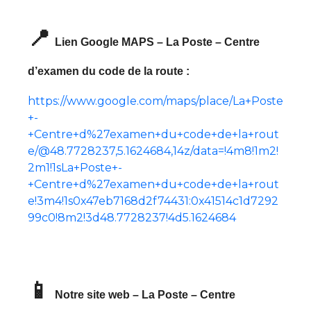
📍
Lien Google MAPS – La Poste – Centre
d’examen du code de la route :
https://www.google.com/maps/place/La+Poste
+-
+Centre+d%27examen+du+code+de+la+rout
e/@48.7728237,5.1624684,14z/data=!4m8!1m2!
2m1!1sLa+Poste+-
+Centre+d%27examen+du+code+de+la+rout
e!3m4!1s0x47eb7168d2f74431:0x41514c1d7292
99c0!8m2!3d48.7728237!4d5.1624684
📱
Notre site web – La Poste – Centre