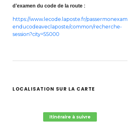
d’examen du code de la route :
https://www.lecode.laposte.fr/passermonexam
enducodeaveclaposte/common/recherche-
session?city=55000
LOCALISATION SUR LA CARTE
Itinéraire à suivre