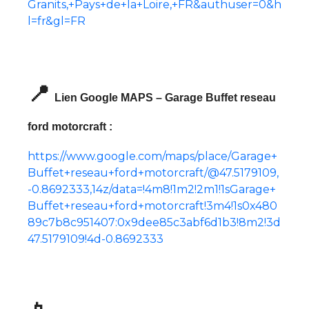
Granits,+Pays+de+la+Loire,+FR&authuser=0&h
l=fr&gl=FR
📍
Lien Google MAPS – Garage Buffet reseau
ford motorcraft :
https://www.google.com/maps/place/Garage+
Buffet+reseau+ford+motorcraft/@47.5179109,
-0.8692333,14z/data=!4m8!1m2!2m1!1sGarage+
Buffet+reseau+ford+motorcraft!3m4!1s0x480
89c7b8c951407:0x9dee85c3abf6d1b3!8m2!3d
47.5179109!4d-0.8692333