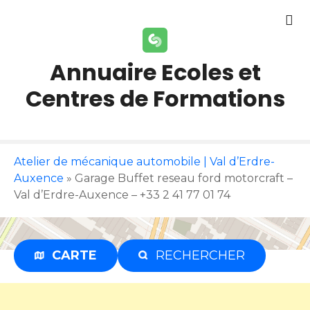
S
k
i
p
Annuaire Ecoles et
t
Centres de Formations
o
c
o
n
t
Atelier de mécanique automobile | Val d’Erdre-
e
Auxence
»
Garage Buffet reseau ford motorcraft –
n
Val d’Erdre-Auxence – +33 2 41 77 01 74
t
CARTE
RECHERCHER
Publicité