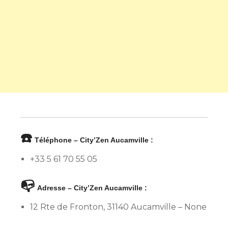
☎️
Téléphone – City’Zen Aucamville :
+33 5 61 70 55 05
📭
Adresse – City’Zen Aucamville :
12 Rte de Fronton, 31140 Aucamville – None