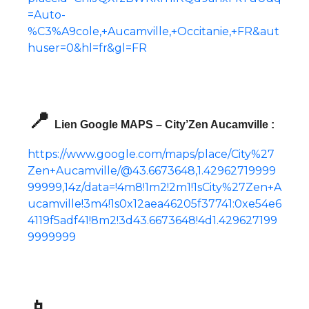
=Auto-
%C3%A9cole,+Aucamville,+Occitanie,+FR&aut
huser=0&hl=fr&gl=FR
📍
Lien Google MAPS – City’Zen Aucamville :
https://www.google.com/maps/place/City%27
Zen+Aucamville/@43.6673648,1.42962719999
99999,14z/data=!4m8!1m2!2m1!1sCity%27Zen+A
ucamville!3m4!1s0x12aea46205f37741:0xe54e6
4119f5adf41!8m2!3d43.6673648!4d1.429627199
9999999