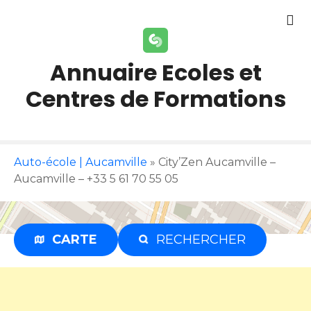
S
k
i
p
Annuaire Ecoles et
t
Centres de Formations
o
c
o
n
t
Auto-école | Aucamville
»
City’Zen Aucamville –
e
Aucamville – +33 5 61 70 55 05
n
t
CARTE
RECHERCHER
Publicité