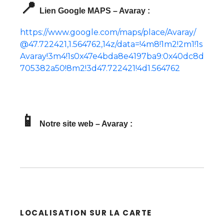
📍
Lien Google MAPS – Avaray :
https://www.google.com/maps/place/Avaray/
@47.722421,1.564762,14z/data=!4m8!1m2!2m1!1s
Avaray!3m4!1s0x47e4bda8e4197ba9:0x40dc8d
705382a50!8m2!3d47.722421!4d1.564762
📱
Notre site web – Avaray :
LOCALISATION SUR LA CARTE