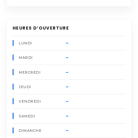
HEURES D’OUVERTURE
–
LUNDI
–
MARDI
–
MERCREDI
–
JEUDI
–
VENDREDI
–
SAMEDI
–
DIMANCHE