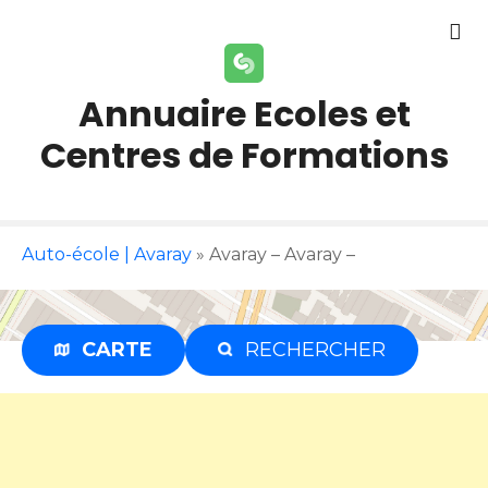
S
k
i
p
Annuaire Ecoles et
t
Centres de Formations
o
c
o
n
t
Auto-école | Avaray
»
Avaray – Avaray –
e
n
t
CARTE
RECHERCHER
Publicité