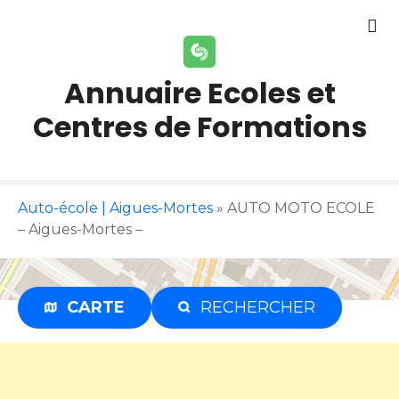
S
k
i
p
Annuaire Ecoles et
t
Centres de Formations
o
c
o
n
t
Auto-école | Aigues-Mortes
»
AUTO MOTO ECOLE
e
– Aigues-Mortes –
n
t
CARTE
RECHERCHER
Publicité