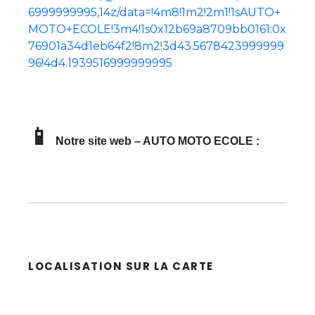
6999999995,14z/data=!4m8!1m2!2m1!1sAUTO+
MOTO+ECOLE!3m4!1s0x12b69a8709bb0161:0x
76901a34d1eb64f2!8m2!3d43.5678423999999
96!4d4.1939516999999995
📱
Notre site web – AUTO MOTO ECOLE :
LOCALISATION SUR LA CARTE