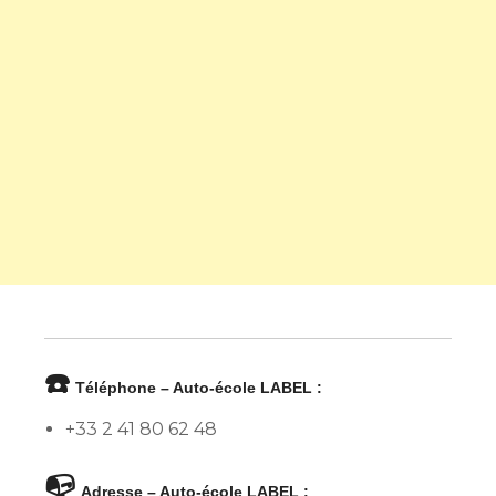
☎️
Téléphone – Auto-école LABEL :
+33 2 41 80 62 48
📭
Adresse – Auto-école LABEL :