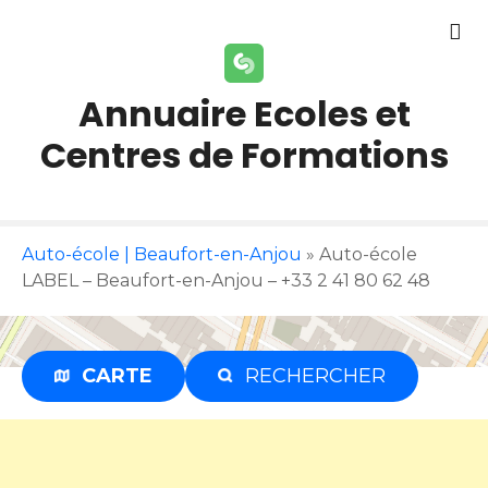
S
k
i
p
Annuaire Ecoles et
t
Centres de Formations
o
c
o
n
t
Auto-école | Beaufort-en-Anjou
»
Auto-école
e
LABEL – Beaufort-en-Anjou – +33 2 41 80 62 48
n
t
CARTE
RECHERCHER
Publicité