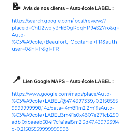
📝
Avis de nos clients – Auto-école LABEL :
https://search.google.com/local/reviews?
placeid=ChIJ2woly3HiB0gRqqHP94S27ro&q=
Auto-
%C3%A9cole,+Beaufort,+Occitanie,+FR&auth
user=0&hl=fr&gl=FR
📍
Lien Google MAPS – Auto-école LABEL :
https://www.google.com/maps/place/Auto-
%C3%A9cole+LABEL/@47.4397339,-0.2158555
9999999998,14z/data=!4m8!1m2!2m1!1sAuto-
%C3%A9cole+LABEL!3m4!1s0x4807e271cb250
adb:0xbaeeb684f7cfa1aa!8m2!3d47.4397339!4
d-0.21585559999999998