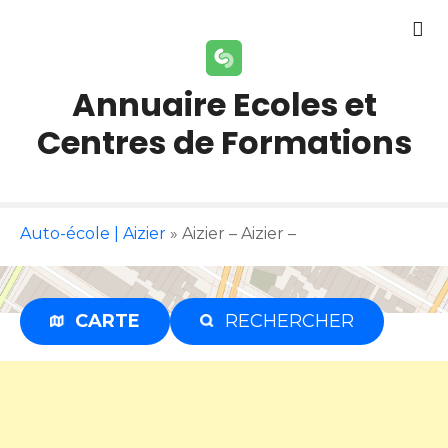
S
k
i
p
Annuaire Ecoles et
t
Centres de Formations
o
c
o
n
t
Auto-école | Aizier
»
Aizier – Aizier –
e
n
t
CARTE
RECHERCHER
Publicité