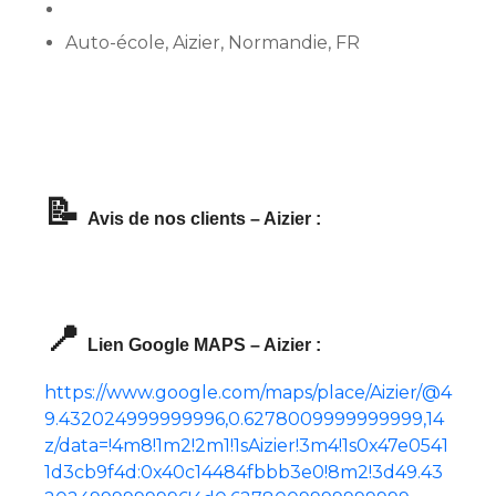
Auto-école, Aizier, Normandie, FR
📝
Avis de nos clients – Aizier :
📍
Lien Google MAPS – Aizier :
https://www.google.com/maps/place/Aizier/@4
9.432024999999996,0.6278009999999999,14
z/data=!4m8!1m2!2m1!1sAizier!3m4!1s0x47e0541
1d3cb9f4d:0x40c14484fbbb3e0!8m2!3d49.43